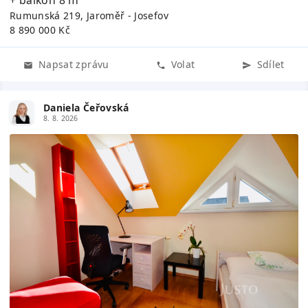
+ balkón 8 m²
Rumunská 219, Jaroměř - Josefov
8 890 000 Kč
Napsat zprávu
Volat
Sdílet
Daniela Čeřovská
8. 8. 2026